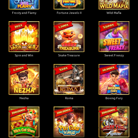
Frosty and Flamy
Fortune Jewels II
Wild Mafia
Spin and Win
Snake Treasure
Sweet Frenzy
Nezha
Roma
Boxing Fury