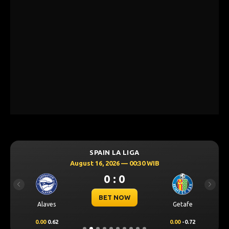
SPAIN LA LIGA
August 16, 2026 — 00:30 WIB
0 : 0
Previous
Next
BET NOW
Alaves
Getafe
0.00
0.62
0.00
-0.72