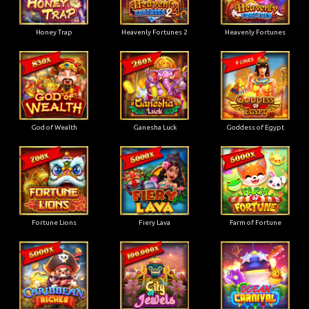
Honey Trap
Heavenly Fortunes 2
Heavenly Fortunes
God of Wealth
Ganesha Luck
Goddess of Egypt
Fortune Lions
Fiery Lava
Farm of Fortune