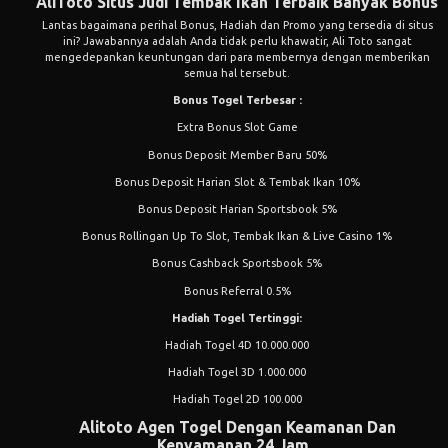
AliToto Situs Judi Tembak Ikan Terbaik Banyak Bonus
Lantas bagaimana perihal Bonus, Hadiah dan Promo yang tersedia di situs
ini? Jawabannya adalah Anda tidak perlu khawatir, Ali Toto sangat
mengedepankan keuntungan dari para membernya dengan memberikan
semua hal tersebut.
Bonus Togel Terbesar :
Extra Bonus Slot Game
Bonus Deposit Member Baru 50%
Bonus Deposit Harian Slot & Tembak Ikan 10%
Bonus Deposit Harian Sportsbook 5%
Bonus Rollingan Up To Slot, Tembak Ikan & Live Casino 1%
Bonus Cashback Sportsbook 5%
Bonus Referral 0.5%
Hadiah Togel Tertinggi:
Hadiah Togel 4D 10.000.000
Hadiah Togel 3D 1.000.000
Hadiah Togel 2D 100.000
Alitoto Agen Togel Dengan Keamanan Dan
Kenyamanan 24 Jam