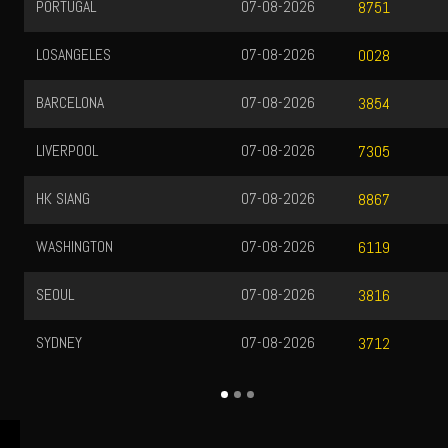
PORTUGAL
07-08-2026
8751
LOSANGELES
07-08-2026
0028
BARCELONA
07-08-2026
3854
LIVERPOOL
07-08-2026
7305
HK SIANG
07-08-2026
8867
WASHINGTON
07-08-2026
6119
SEOUL
07-08-2026
3816
SYDNEY
07-08-2026
3712