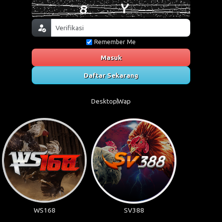
Remember Me
Masuk
Daftar Sekarang
Desktop
Wap
WS168
SV388