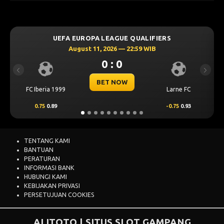
LEAGUE QUALIFIERS
SPAIN LA 
 2026 — 22:59 WIB
August 16, 2026 
0 : 0
0 : 
Previous
Next
ET NOW
BET N
Larne FC
Sevilla
-0.75
0.93
0.25
0.95
TENTANG KAMI
BANTUAN
PERATURAN
INFORMASI BANK
HUBUNGI KAMI
KEBIJAKAN PRIVASI
PERSETUJUAN COOKIES
ALITOTO | SITUS SLOT GAMPANG