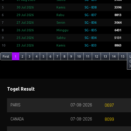
5
30 Jul 2026
Kamis
SG - 838
3396
6
29 Jul 2026
Rabu
SG - 837
8813
7
27 Jul 2026
Senin
SG - 836
3064
8
26 Jul 2026
Minggu
SG - 835
6431
9
25 Jul 2026
Sabtu
SG - 834
5131
10
23 Jul 2026
Kamis
SG - 833
8863
First
1
2
3
4
5
6
7
8
9
10
11
12
13
14
15
(
)
Togel Result
PARIS
07-08-2026
0697
CANADA
07-08-2026
8099