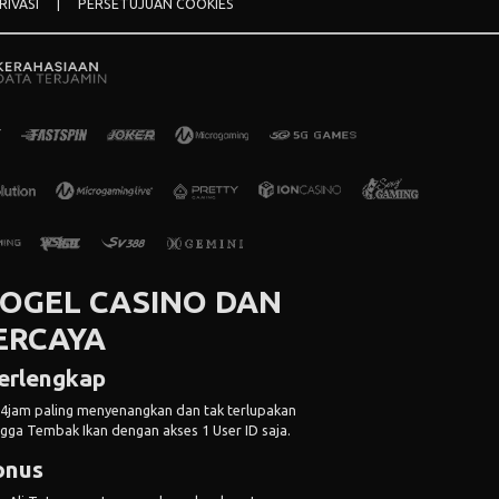
RIVASI
|
PERSETUJUAN COOKIES
alth
Legend of Persia
 Rio
Black Knight
TOGEL
CASINO DAN
ERCAYA
erlengkap
4jam paling menyenangkan dan tak terlupakan
gga Tembak Ikan dengan akses 1 User ID saja.
onus
Eve
Mahjong Reactor