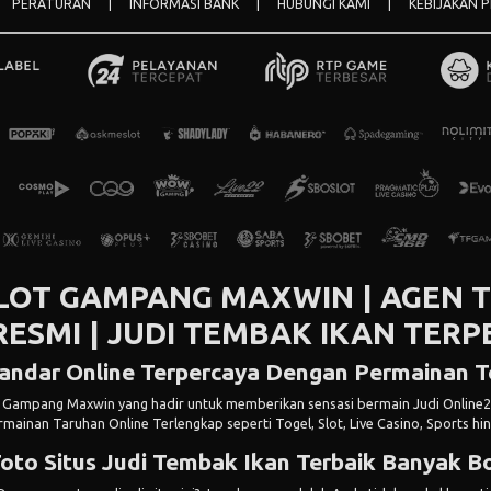
PERATURAN
|
INFORMASI BANK
|
HUBUNGI KAMI
|
KEBIJAKAN P
Inca
Ramesses Relics
Winds of We
ire Temple
World of Emoji
Carnaval Do
 SLOT GAMPANG MAXWIN | AGEN
RESMI | JUDI TEMBAK IKAN TERP
Bandar Online Terpercaya Dengan Permainan T
r Gampang Maxwin yang hadir untuk memberikan sensasi bermain Judi Online2
an Taruhan Online Terlengkap seperti Togel, Slot, Live Casino, Sports hin
Toto Situs Judi Tembak Ikan Terbaik Banyak B
e of Fortune
Hawaii Vacay
Christmas 